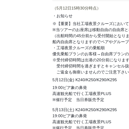
（5月12日15時30分時点）
・お知らせ
※【重要】当社工場夜景クルーズにおいて
※当ツアーのお座席は移動自由の自由席と
（出航時間の45分前から受付開始となり
船内自由席となりますのでペアやグループ
・工場夜景クルーズの乗船順
優先乗船プランのお客様→自由席プランの
※受付締切時間は出港の20分前になりま
受付締切時間を過ぎますとキャンセル扱
ご返金も御座いませんのでご注意下さい
5月12日(金) K240/K250/K290/K295
19:00ピア象の鼻発
高速観光船で行く工場夜景PLUS
※催行予定 当日券販売予定
5月13日(土) K240/K250/K290/K295
19:00ピア象の鼻発
高速観光船で行く工場夜景PLUS
※催行予定 当日券販売予定