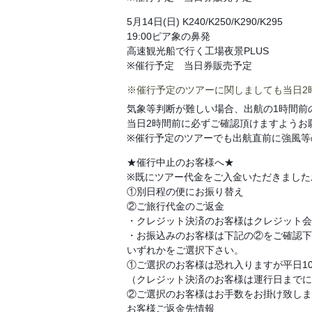
5月14日(日) K240/K250/K290/K295
19:00ピア象の鼻発
高速観光船で行く工場夜景PLUS
※催行予定 当日券販売予定
※催行予定のツアーに関しましても当日2
気象等判断が難しい場合、出航の1時間前
当日2時間前に必ずご確認頂けますようお
※催行予定のツアーでも出航直前に強風等
★催行中止のお客様へ★
※既にツアー代金をご入金いただきました
①別日程の便にお振り替え
②ご旅行代金のご返金
・クレジット決済のお客様はクレジット会
・お振込みのお客様は下記の②をご確認下
いずれかをご選択下さい。
①ご選択のお客様は恐れ入りますが平日10
（クレジット決済のお客様は運行日までに
②ご選択のお客様はお手数をお掛け致しま
お客様ご返金先情報