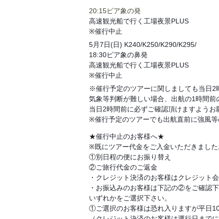
20:15ピア象の発
高速観光船で行く工場夜景PLUS
※催行中止
5月7日(日) K240/K250/K290/K295/
18:30ピア象の鼻発
高速観光船で行く工場夜景PLUS
※催行中止
※催行予定のツアーに関しましても当日2
気象等判断が難しい場合、出航の1時間前
当日2時間前に必ずご確認頂けますようお
※催行予定のツアーでも出航直前に強風等
★催行中止のお客様へ★
※既にツアー代金をご入金いただきました
①別日程の便にお振り替え
②ご旅行代金のご返金
・クレジット決済のお客様はクレジット会
・お振込みのお客様は下記の②をご確認下
いずれかをご選択下さい。
①ご選択のお客様は恐れ入りますが平日10
（クレジット決済のお客様は運行日までに