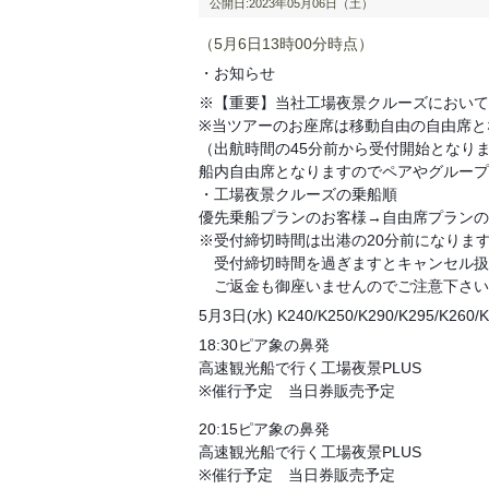
公開日:2023年05月06日（土）
（5月6日13時00分時点）
・お知らせ
※【重要】当社工場夜景クルーズにおいて
※当ツアーのお座席は移動自由の自由席と
（出航時間の45分前から受付開始となり
船内自由席となりますのでペアやグループ
・工場夜景クルーズの乗船順
優先乗船プランのお客様→自由席プランの
※受付締切時間は出港の20分前になりま
受付締切時間を過ぎますとキャンセル扱
ご返金も御座いませんのでご注意下さい
5月3日(水) K240/K250/K290/K295/K260/
18:30ピア象の鼻発
高速観光船で行く工場夜景PLUS
※催行予定 当日券販売予定
20:15ピア象の鼻発
高速観光船で行く工場夜景PLUS
※催行予定 当日券販売予定